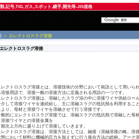
,記号,TIG,ガス,スポット,継手,開先等-JIS規格
法
＞ エレクトロスラグ溶接
エレクトロスラグ溶接
エレクトロスラグ溶接とは、溶接技術の分野において術語として用いら
る溶接用語で、溶接一般の溶接方法に定義される用語の一つです。
エレクトロスラグ溶接は、溶融したスラグ浴の中に溶接ワイヤ供給ロー
を介して溶接ワイヤを連続給し、主に溶融スラグの抵抗熱を利用するこ
により、母材と溶接ワイヤを溶融させて行う溶接です。
一般的にエレクトロスラグ溶接では、溶融スラグの抵抗熱で溶融した母
と溶接ワイヤとの溶接金属を
、順次上方向に盛り上げて溶接していきます。
エレクトロスラグ溶接は、溶接方法としては、融接（溶融溶接の略。溶
状態において材料に機械的圧力を加えずに行う接合方法の総称。アーク