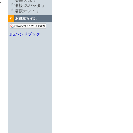
『 溶接 方法 』
溶
『 溶接 スパッタ 』
『 溶接ナット 』
お役立ち etc.
JISハンドブック