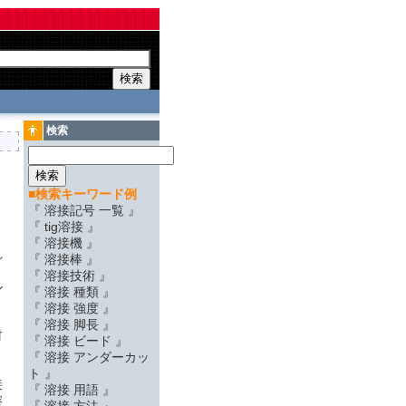
検索
■検索キーワード例
『 溶接記号 一覧 』
『 tig溶接 』
『 溶接機 』
れ
『 溶接棒 』
『 溶接技術 』
ル
『 溶接 種類 』
と
『 溶接 強度 』
『 溶接 脚長 』
材
『 溶接 ビード 』
『 溶接 アンダーカッ
ト 』
接
『 溶接 用語 』
溶