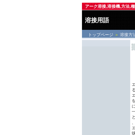
アーク溶接,溶接機,方法,種類
溶接用語
トップページ
＞
溶接方