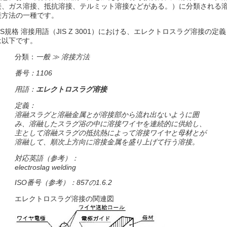
接、ガス溶接、抵抗溶接、テルミット溶接などがある。）に分類される
接方法の一種です。
JIS規格 溶接用語（JIS Z 3001）における、エレクトロスラグ溶接の定義
は以下です。
分類：
一般 ≫ 溶接方法
番号：1106
用語：
エレクトロスラグ溶接
定義：
溶融スラグと溶融金属とが溶接部から流れ出ないように囲
み、溶融したスラグ浴の中に溶接ワイヤを連続的に供給し、
主として溶融スラグの抵抗熱によって溶接ワイヤと母材とが
溶融して、順次上方向に溶接金属を盛り上げて行う溶接。
対応英語（参考）：
electroslag welding
ISO番号（参考）：857の1.6.2
エレクトロスラグ溶接の関連図