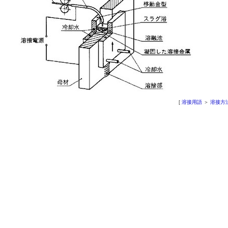
[
溶接用語
＞
溶接方